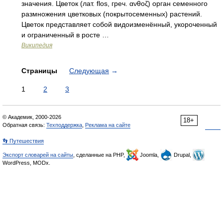
значения. Цветок (лат. flos, греч. ανθοζ) орган семенного
размножения цветковых (покрытосеменных) растений.
Цветок представляет собой видоизменённый, укороченный
и ограниченный в росте …
Википедия
Страницы
Следующая
→
1
2
3
© Академик, 2000-2026
18+
Обратная связь:
Техподдержка
,
Реклама на сайте
👣 Путешествия
Экспорт словарей на сайты
, сделанные на PHP,
Joomla,
Drupal,
WordPress, MODx.