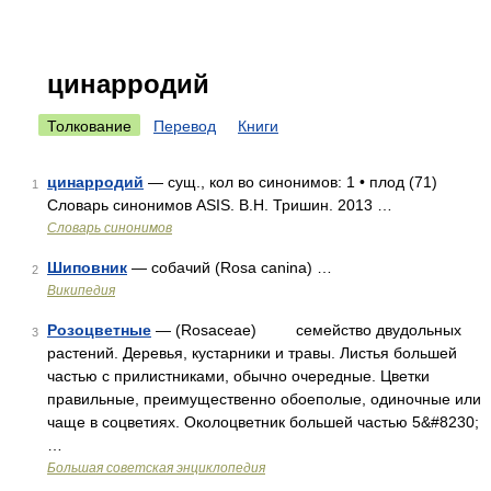
цинарродий
Толкование
Перевод
Книги
цинарродий
— сущ., кол во синонимов: 1 • плод (71)
1
Словарь синонимов ASIS. В.Н. Тришин. 2013 …
Словарь синонимов
Шиповник
— собачий (Rosa canina) …
2
Википедия
Розоцветные
— (Rosaceae) семейство двудольных
3
растений. Деревья, кустарники и травы. Листья большей
частью с прилистниками, обычно очередные. Цветки
правильные, преимущественно обоеполые, одиночные или
чаще в соцветиях. Околоцветник большей частью 5&#8230;
…
Большая советская энциклопедия